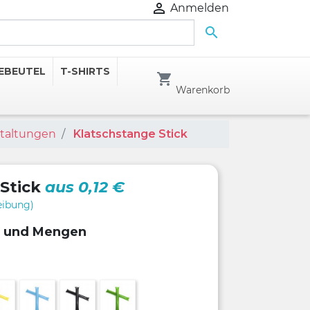

Anmelden

EBEUTEL
T-SHIRTS
shopping_cart
Warenkorb
staltungen
Klatschstange Stick
 Stick
aus 0,12 €
eibung)
n und Mengen