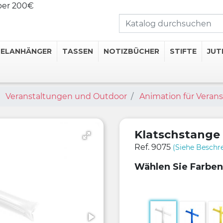
über 200€
SELANHÄNGER
TASSEN
NOTIZBÜCHER
STIFTE
JUT
Veranstaltungen und Outdoor
Animation für Veran
rte Tassen
hermosflaschen
erte Thermobecher
Klatschstange
rte Untersetzer
Ref. 9075
(Siehe Beschr
erte Flachmänner
Wählen Sie Farbe
Getränkekategorien