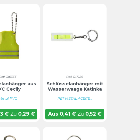
Ref: GI6333
Ref: GI7126
elanhänger aus
Schlüsselanhänger mit
VC Cecily
Wasserwaage Katinka
Metal PVC
PET METAL ACEITE...
23
€
Zu
0,29
€
Aus
0,41
€
Zu
0,52
€