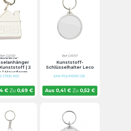
Ref: GI2130
Ref: GI5157
aßband-
sselanhänger
Kunststoff-
Kunststoff | 2
Schlüsselhalter Leco
 | Hausform
S STEEL 60C
SAN POLÍMERO DE...
54
€
Zu
0,69
€
Aus
0,41
€
Zu
0,52
€