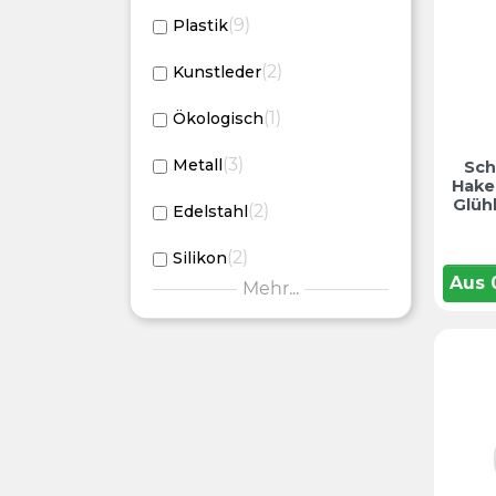
9
Plastik
2
Kunstleder
1
Ökologisch
3
Metall
Sch
Hake
Glüh
2
Edelstahl
2
Silikon
Aus
Mehr...
1
EVA-Gummi