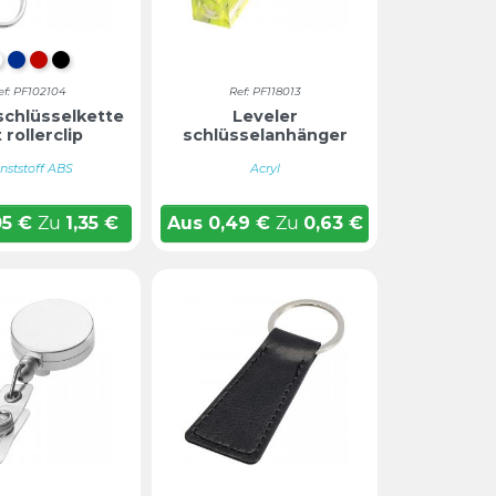
WEIß
BLAU
ROT
TIEFSCHWARZ
ef: PF102104
Ref: PF118013
schlüsselkette
Leveler
 rollerclip
schlüsselanhänger
nststoff ABS
Acryl
05
€
Zu
1,35
€
Aus
0,49
€
Zu
0,63
€