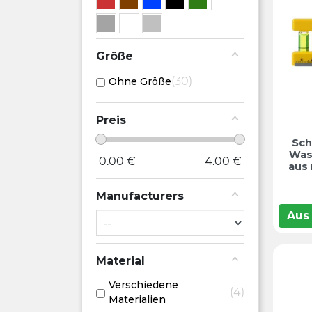
Größe
30
Ohne Größe
Preis
Sch
Was
0.00
€
4.00
€
aus
Manufacturers
Aus
Material
Verschiedene
4
Materialien