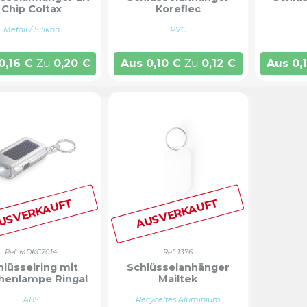
Chip Coltax
Koreflec
Metall / Silikon
PVC
0,16
€
Zu
0,20
€
Aus
0,10
€
Zu
0,12
€
Aus
0,
USVERKAUFT
AUSVERKAUFT
Ref: MDKC7014
Ref: 1376
hlüsselring mit
Schlüsselanhänger
henlampe Ringal
Mailtek
ABS
Recyceltes Aluminium