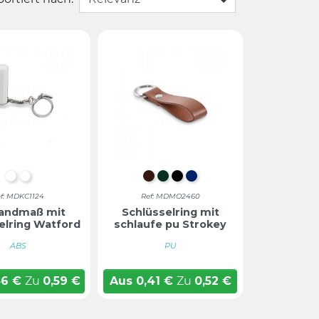
WEIß
Weiß
BRAUN
DUNKELGRÜN
SCHWARZ
MARINEBLAU
f: MDKC1124
Ref: MDMO2460
bandmaß mit
Schlüsselring mit
elring Watford
schlaufe pu Strokey
ABS
PU
46
€
Zu
0,59
€
Aus
0,41
€
Zu
0,52
€