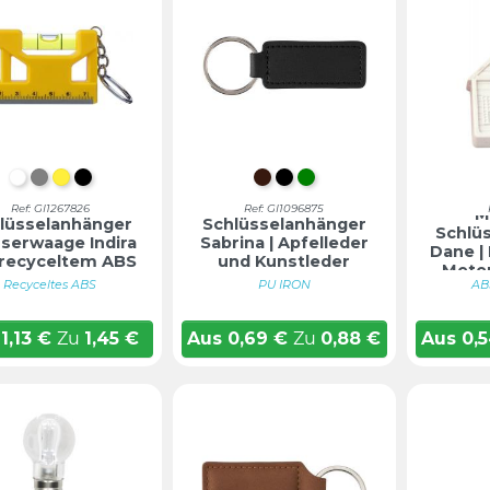
WEIß
GRAU
GELB
SCHWARZ
BRAUN
SCHWARZ
GRÜN
Ref: GI1267826
Ref: GI1096875
M
lüsselanhänger
Schlüsselanhänger
Schlü
serwaage Indira
Sabrina | Apfelleder
Dane | 
 recyceltem ABS
und Kunstleder
Meter
Recyceltes ABS
PU IRON
AB
1,13
€
Zu
1,45
€
Aus
0,69
€
Zu
0,88
€
Aus
0,