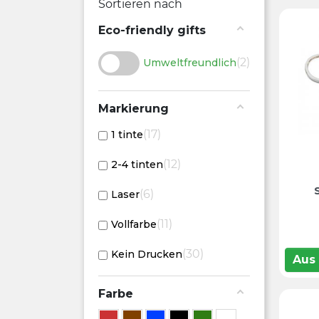
Sortieren nach
Eco-friendly gifts
2
Umweltfreundlich
Markierung
17
1 tinte
12
2-4 tinten
6
Laser
11
Vollfarbe
30
Kein Drucken
Aus
Farbe