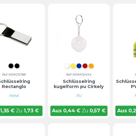
Schwarz
SCHWARZ
WEIß
GELB
BLAU
ROT
ORANGE
Ref: MDKC6788
Ref: MDMO2454
Schlüsselring
Schlüsselring
Schlüss
Rectanglo
kugelform pu Cirkely
P
Metal
PU
1,35
€
Zu
1,73
€
Aus
0,44
€
Zu
0,57
€
Aus
0,