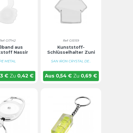
Ref: GI7142
Ref: GI5159
ßband aus
Kunststoff-
stoff Nassir
Schlüsselhalter Zuni
PE METAL
SAN IRON CRYSTAL DE...
33
€
Zu
0,42
€
Aus
0,54
€
Zu
0,69
€