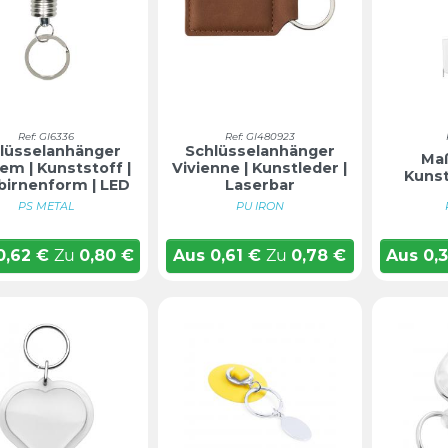
Ref: GI6336
Ref: GI480923
lüsselanhänger
Schlüsselanhänger
Ma
em | Kunststoff |
Vivienne | Kunstleder |
Kunst
birnenform | LED
Laserbar
PS METAL
PU IRON
0,62
€
Zu
0,80
€
Aus
0,61
€
Zu
0,78
€
Aus
0,