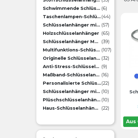
Stoffschlüsselanhänger
(35)
Schwimmende Schlüsselanhänger
(6)
Taschenlampen-Schlüsselanhänger
(44)
Schlüsselanhänger mit Flaschenöffner
(57)
Holzschlüsselanhänger
(65)
Schlüsselanhänger Münze
(39)
Multifunktions-Schlüsselanhänger
(107)
Originelle Schlüsselanhänger
(32)
Anti-Stress-Schlüsselanhänger
(9)
Maßband-Schlüsselanhänger
(16)
Personalisierte Schlüsselanhänger mit Karabinerhaken
(22)
Schlüsselanhänger mit Ladegerät
(10)
Sch
Plüschschlüsselanhänger
(10)
Haus-Schlüsselanhänger
(22)
Aus