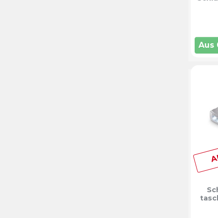
Aus
A
Sc
tasc