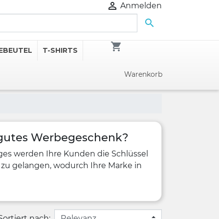

Anmelden

shopping_cart
EBEUTEL
T-SHIRTS
Warenkorb
 gutes Werbegeschenk?
ges werden Ihre Kunden die Schlüssel
 zu gelangen, wodurch Ihre Marke in
Sortiert nach: