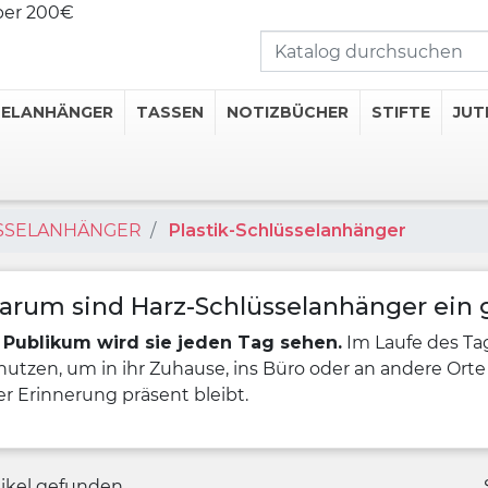
über 200€
SELANHÄNGER
TASSEN
NOTIZBÜCHER
STIFTE
JUT
ÜSSELANHÄNGER
Plastik-Schlüsselanhänger
rte Tassen
hermosflaschen
erte Thermobecher
arum sind Harz-Schlüsselanhänger ein
rte Untersetzer
r Publikum wird sie jeden Tag sehen.
Im Laufe des Ta
erte Flachmänner
utzen, um in ihr Zuhause, ins Büro oder an andere Orte
er Erinnerung präsent bleibt.
Getränkekategorien
tikel gefunden