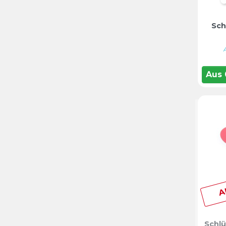
Sch
Aus
A
Schlü