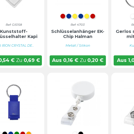
Rot
Blau
GELB
BLAU
Gelb
ROT
Ref: GI5158
Ref: 4703
R
Kunststoff-
Schlüsselanhänger EK-
Gerlos 
üsselhalter Kapi
Chip Halman
mit
 IRON CRYSTAL DE...
Metall / Silikon
Ku
0,54
€
Zu
0,69
€
Aus
0,16
€
Zu
0,20
€
Aus
1,