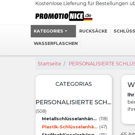
Kostenlose Lieferung für Bestellungen 
KATEGORIES
RUCKSÄCKE
SCHLÜS
WASSERFLASCHEN
Startseite
PERSONALISIERTE SCHL
Personalisie
Edelstahl-T
Personalisi
CATEGORIAS
W
Personalisie
Ih
Personalisi
PERSONALISIERTE SCHLÜSSELANHÄNGER
ben
ihr
(508)
Mehr sehen 
Metallschlüsselanhänger
(118)
Plastik-Schlüsselanhänger
(47)
65 Ar