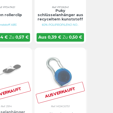
ef: PF547451
Ref: PF126341
Puky
n rollerclip
schlüsselanhänger aus
recyceltem kunststoff
nststoff ABS
60% POLIPROPILENO NO...
44
€
Zu
0,57
€
Aus
0,39
€
Zu
0,50
€
VERKAUFT
AUSVERKAUFT
Ref: 3914
Ref: MDKC6751
sselanhänger