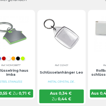
KÖNIGSBLAU
Rot
Weiß
Orange
Schwarz
LIMETTE
Ref: MDMO8877
Ref: GI2401
Re
lüsselring haus
Roll
Schlüsselanhänger Leo
Imba
schlüss
STEEL STAINLESS
METAL CRYSTAL DE...
0,55
€
Zu
0,71
€
Aus
0,34
€
Aus
0,
Zu
0,44
€