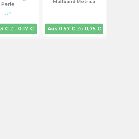
Maßband Metrica
Perle
EVA
13
€
Zu
0,17
€
Aus
0,57
€
Zu
0,75
€