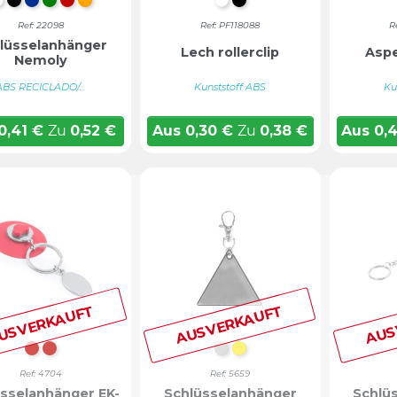
WEIß
SCHWARZ
BLAU
GRÜN
ROT
ORANGE
WEIß
TIEFSCHWARZ
Ref: 22098
Ref: PF118088
R
lüsselanhänger
Lech rollerclip
Aspe
Nemoly
ABS RECICLADO/...
Kunststoff ABS
Ku
0,41
€
Zu
0,52
€
Aus
0,30
€
Zu
0,38
€
Aus
0,
USVERKAUFT
AUSVERKAUFT
AUS
Rot
ROT
Silber
Gelb
Ref: 4704
Ref: 5659
sselanhänger EK-
Schlüsselanhänger
Schlü