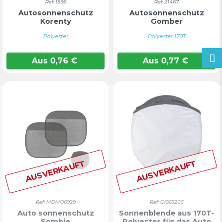
Ref: 1596
Ref: 21467
Autosonnenschutz
Autosonnenschutz
Korenty
Gomber
Polyester
Polyester 170T
Aus
0,76
€
Aus
0,77
€
AUSVERKAUFT
AUSVERKAUFT
Ref: MDMO6929
Ref: GI865205
Auto sonnenschutz
Sonnenblende aus 170T-
Sombie
Polyester für das Auto