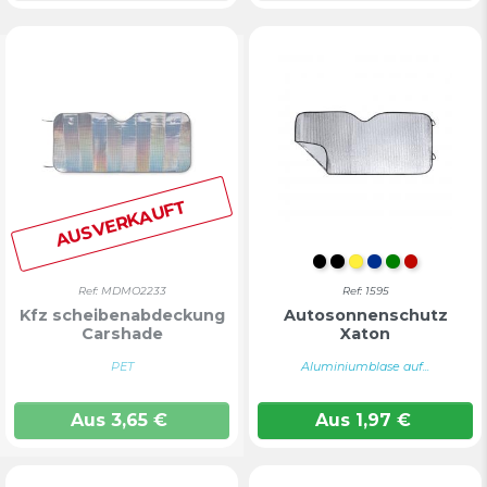
AUSVERKAUFT
S/C
Farblos
GELB
BLAU
GRÜN
ROT
Ref: MDMO2233
Ref: 1595
Kfz scheibenabdeckung
Autosonnenschutz
Carshade
Xaton
PET
Aluminiumblase auf...
Aus
3,65
€
Aus
1,97
€