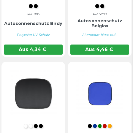
Schwarz
SCHWARZ
Schwarz
SCHWARZ
Ref: 1186
Ref: 5709
Autosonnenschutz
Autosonnenschutz Birdy
Belgiox
Polyester UV-Schutz
Aluminiumblase auf...
Aus
4,34
€
Aus
4,46
€
WEIß
Weiß
Schwarz
SCHWARZ
SCHWARZ
BLAU
GRÜN
ROT
ORANGE