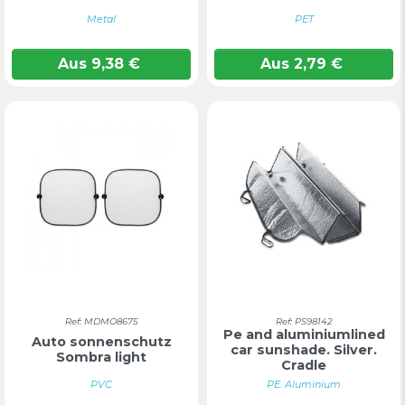
Metal
PET
Aus
9,38
€
Aus
2,79
€
Ref: MDMO8675
Ref: PS98142
Pe and aluminiumlined
Auto sonnenschutz
car sunshade. Silver.
Sombra light
Cradle
PVC
PE. Aluminium