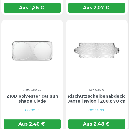
Aus
1,26
€
Aus
2,07
€
Ref: PS98168
Ref: GI9513
210D polyester car sun
Windschutzscheibenabdecku
shade Clyde
Dante | Nylon | 200 x 70 cm
Polyester
Nylon PVC
Aus
2,46
€
Aus
2,48
€