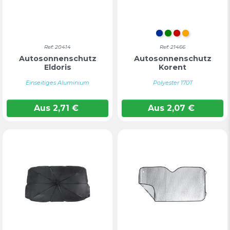
BLAU
GRÜN
ROT
ORANGE
Ref: 20414
Ref: 21466
Autosonnenschutz
Autosonnenschutz
Eldoris
Korent
Einseitiges Aluminium
Polyester 170T
Aus
2,71
€
Aus
2,07
€