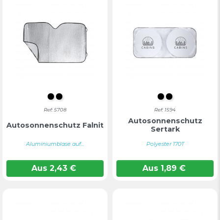
Schwarz
SCHWARZ
S/C
Farblos
Ref: 5708
Ref: 1594
Autosonnenschutz
Autosonnenschutz Falnit
Sertark
Aluminiumblase auf...
Polyester 170T
Aus
2,43
€
Aus
1,89
€