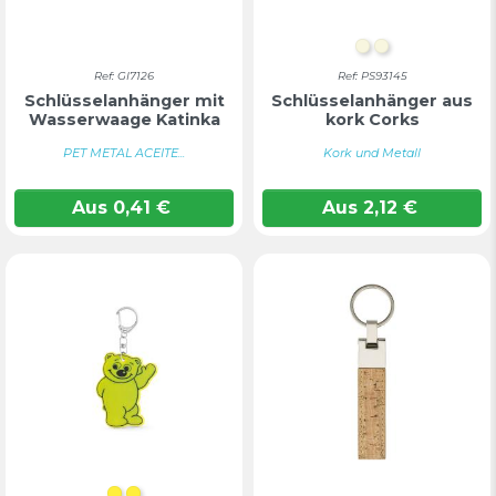
Natur
NATUR
Ref: GI7126
Ref: PS93145
Schlüsselanhänger mit
Schlüsselanhänger aus
Wasserwaage Katinka
kork Corks
PET METAL ACEITE...
Kork und Metall
Aus
0,41
€
Aus
2,12
€