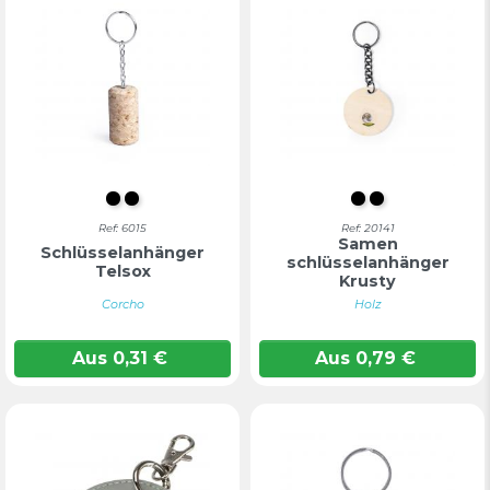
S/C
Farblos
S/C
Farblos
Ref: 6015
Ref: 20141
Samen
Schlüsselanhänger
schlüsselanhänger
Telsox
Krusty
Corcho
Holz
Aus
0,31
€
Aus
0,79
€