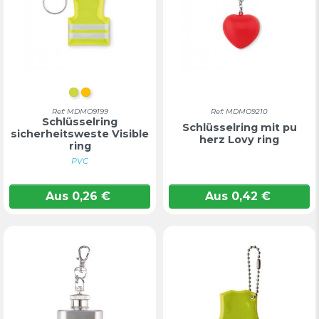
Fluoreszierendes Gelb
FLUORESZIERENDES ORANGE
Ref: MDMO9199
Ref: MDMO9210
Schlüsselring
Schlüsselring mit pu
sicherheitsweste Visible
herz Lovy ring
ring
PVC
Aus
0,26
€
Aus
0,42
€