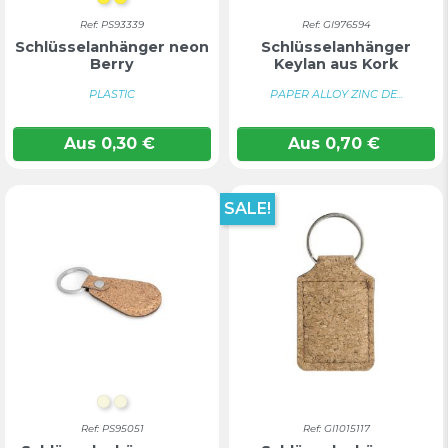
GELB
Gelb
Ref: PS93339
Ref: GI976594
Schlüsselanhänger neon
Schlüsselanhänger
Berry
Keylan aus Kork
PLASTIC
PAPER ALLOY ZINC DE...
Aus
0,30
€
Aus
0,70
€
SALE!
Natur
NATUR
Ref: PS95051
Ref: GI1015117