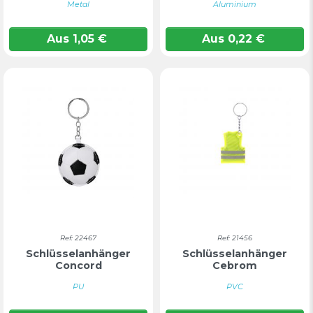
Metal
Aluminium
Aus
1,05
€
Aus
0,22
€
Ref: 22467
Ref: 21456
Schlüsselanhänger
Schlüsselanhänger
Concord
Cebrom
PU
PVC