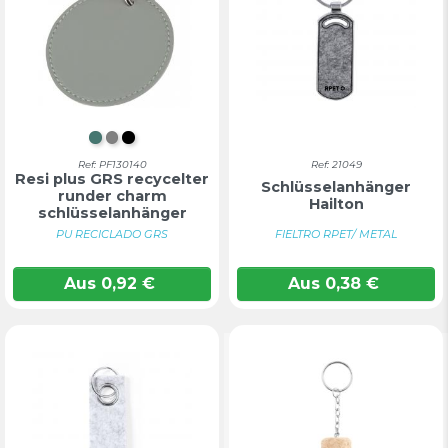
WALDGRÜN
GRAU
TIEFSCHWARZ
Ref: PF130140
Ref: 21049
Resi plus GRS recycelter
Schlüsselanhänger
runder charm
Hailton
schlüsselanhänger
PU RECICLADO GRS
FIELTRO RPET/ METAL
Aus
0,92
€
Aus
0,38
€