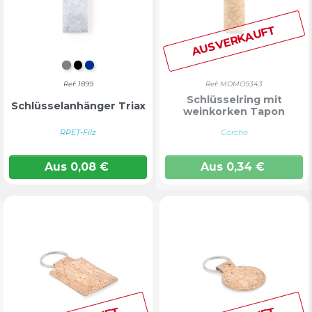
AUSVERKAUFT
GRAU
SCHWARZ
BLAU
Ref: 1899
Ref: MDMO9343
Schlüsselring mit
Schlüsselanhänger Triax
weinkorken Tapon
RPET-Filz
Corcho
Aus
0,08
€
Aus
0,34
€