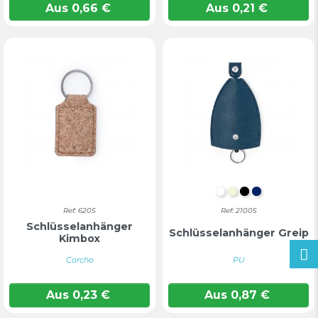
Aus
0,66
€
Aus
0,21
€
WEIß
BEIGE
SCHWARZ
MARINEB
Ref: 6205
Ref: 21005
Schlüsselanhänger
Schlüsselanhänger Greip
Kimbox
Corcho
PU
Aus
0,23
€
Aus
0,87
€