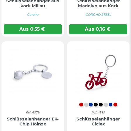
Schlüsselanhänger aus
Schlüsselanhänger
kork Millau
Madelyn aus Kork
Corcho
CORCHO STEEL
Aus
0,55
€
Aus
0,16
€
Rot
Silber
Blau
Schwarz
SCHWARZ
SILBER
BLAU
ROT
Ref: 4979
Ref: 4589
Schlüsselanhänger EK-
Schlüsselanhänger
Chip Hoinzo
Ciclex