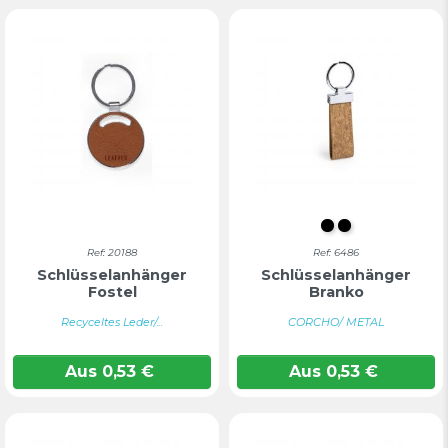
S/C
Farblos
Ref: 20188
Ref: 6486
Schlüsselanhänger
Schlüsselanhänger
Fostel
Branko
Recyceltes Leder/...
CORCHO/ METAL
Aus
0,53
€
Aus
0,53
€