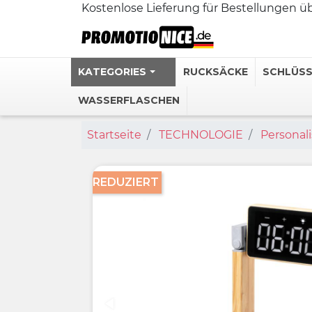
Kostenlose Lieferung für Bestellungen 
KATEGORIES
RUCKSÄCKE
SCHLÜS
WASSERFLASCHEN
Startseite
TECHNOLOGIE
Personal
Personalisie
Edelstahl-T
Personalisi
REDUZIERT
Personalisie
Personalisi
Mehr sehen 