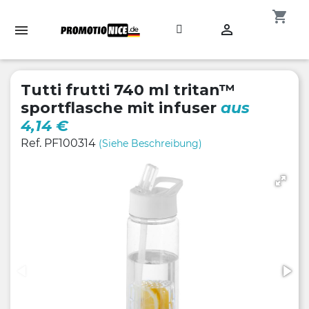
shopping_cart

Tutti frutti 740 ml tritan™
sportflasche mit infuser
aus
4,14 €
Ref. PF100314
(Siehe Beschreibung)