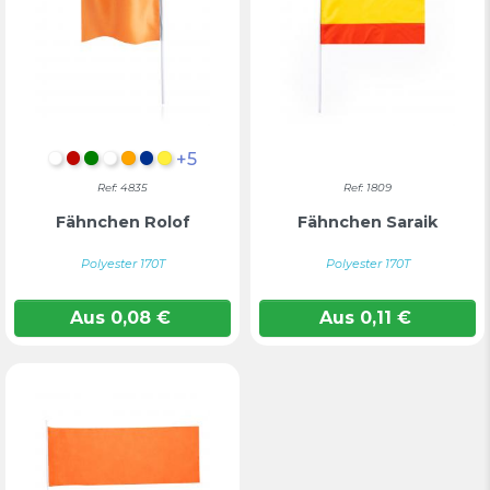
+5
WEIß
Rot
Grün
Weiß
Orange
Blau
GELB
Ref: 4835
Ref: 1809
Fähnchen Rolof
Fähnchen Saraik
Polyester 170T
Polyester 170T
Aus
0,08
€
Aus
0,11
€