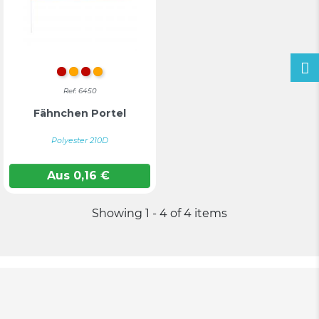
Rot
Orange
ROT
ORANGE
Ref: 6450
Fähnchen Portel
Polyester 210D
Aus
0,16
€
Showing 1 - 4 of 4 items