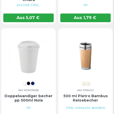
SILICONE STEEL...
PP
Aus
5,07
€
Aus
1,79
€
Weiß
Schwarz
MARINEBLAU
Natur
NATUR
Ref: MDMO6582
Ref: PS94241
Doppelwandiger becher
500 ml Pietro Bambus
pp 300ml Nola
Reisebecher
PP
STEEL STAINLESS. BAMBOO