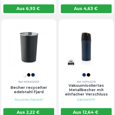
Aus
6,93
€
Aus
4,63
€
WEIß
SCHWARZ
MARINEBLAU
Blau
Schwarz
Ref: MDMO2063
Ref: XDP43276
Vakuumisoliertes
Becher recycelter
Metallbecher mit
edelstahl Fjard
einfacher Verschluss
Recyceltes Edelstahl
Edelstahl/PP
Aus
2,22
€
Aus
12,64
€