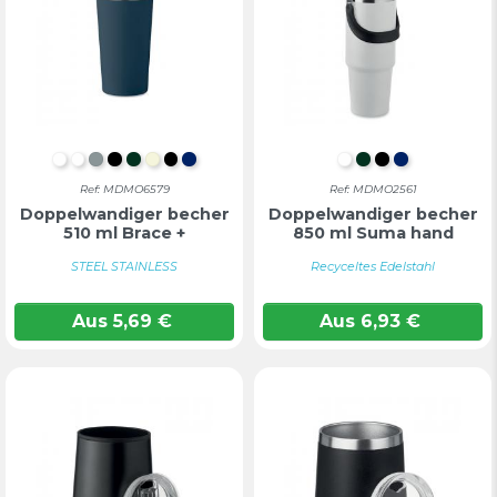
WEIß
Weiß
Mattes Silber
Schwarz
DUNKELGRÜN
BEIGE
SCHWARZ
MARINEBLAU
WEIß
DUNKELGRÜN
SCHWARZ
MARINEB
Ref: MDMO6579
Ref: MDMO2561
Doppelwandiger becher
Doppelwandiger becher
510 ml Brace +
850 ml Suma hand
STEEL STAINLESS
Recyceltes Edelstahl
Aus
5,69
€
Aus
6,93
€