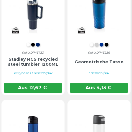
WEIß
SCHWARZ
MARINEBLAU
Weiß
Silber
Blau
Schwarz
Ref: XDP43733
Ref: XDP43236
Stadley RCS recycled
Geometrische Tasse
steel tumbler 1200ML
Recyceltes Edelstahl/PP
Edelstahl/PP
Aus
12,67
€
Aus
4,13
€