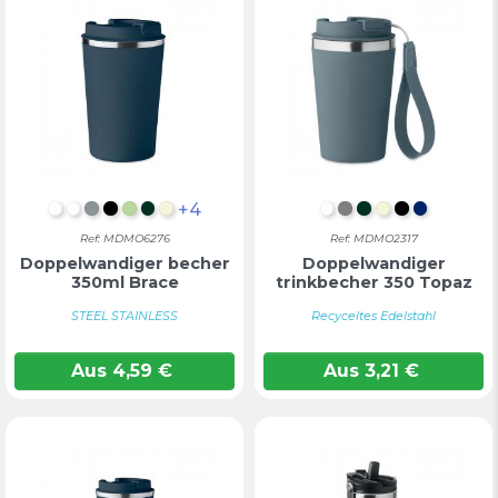
+4
WEIß
Weiß
Mattes Silber
Schwarz
MINTGRÜN
DUNKELGRÜN
BEIGE
WEIß
GRAU
DUNKELGRÜN
BEIGE
SCHWARZ
MARINE
Ref: MDMO6276
Ref: MDMO2317
Doppelwandiger becher
Doppelwandiger
350ml Brace
trinkbecher 350 Topaz
STEEL STAINLESS
Recyceltes Edelstahl
Aus
4,59
€
Aus
3,21
€