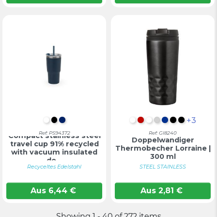
+3
WEIß
SCHWARZ
MARINEBLAU
WEIß
Rot
Weiß
Silber
Blau
Schwarz
SCHWAR
Ref: PS94372
Ref: GI8240
Compact stainless steel
Doppelwandiger
travel cup 91% recycled
Thermobecher Lorraine |
with vacuum insulated
300 ml
do...
Recyceltes Edelstahl
STEEL STAINLESS
Aus
6,44
€
Aus
2,81
€
Showing 1 - 40 of 272 items