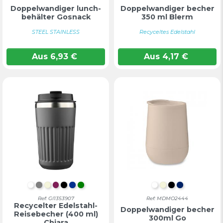
Doppelwandiger lunch-
Doppelwandiger becher
behälter Gosnack
350 ml Blerm
STEEL STAINLESS
Recyceltes Edelstahl
Aus
6,93
€
Aus
4,17
€
WEIß
GRAU
BEIGE
BORDEAUX
SCHWARZ
BLAU
GRÜN
WEIß
BEIGE
SCHWARZ
MARINEB
Ref: GI1353907
Ref: MDMO2444
Recycelter Edelstahl-
Doppelwandiger becher
Reisebecher (400 ml)
300ml Go
Chiara