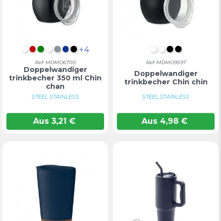
+4
WEIß
Rot
Grün
Weiß
Mattes Silber
Blau
Schwarz
WEIß
Weiß
Schwarz
SCHWARZ
Ref: MDMO6700
Ref: MDMO9597
Doppelwandiger
Doppelwandiger
trinkbecher 350 ml Chin
trinkbecher Chin chin
chan
STEEL STAINLESS
STEEL STAINLESS
Aus
3,21
€
Aus
4,98
€