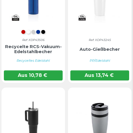
Rot
Weiß
Silber
Blau
Schwarz
Ref: XDP43506
Ref: XDP43245
Recycelte RCS-Vakuum-
Auto-Gießbecher
Edelstahlbecher
Recyceltes Edelstahl
PP/Edelstahl
Aus
10,78
€
Aus
13,74
€