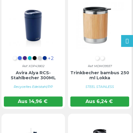
+2
WEIß
KÖNIGSBLAU
VIOLETT
TÜRKIS
SCHWARZ
SILBER
BLAU
HOLZ
Holz
Ref: XDP43802
Ref: MDMO9937
Avira Alya RCS-
Trinkbecher bambus 250
Stahlbecher 300ML
ml Lokka
Recyceltes Edelstahl/PP
STEEL STAINLESS
Aus
14,96
€
Aus
6,24
€