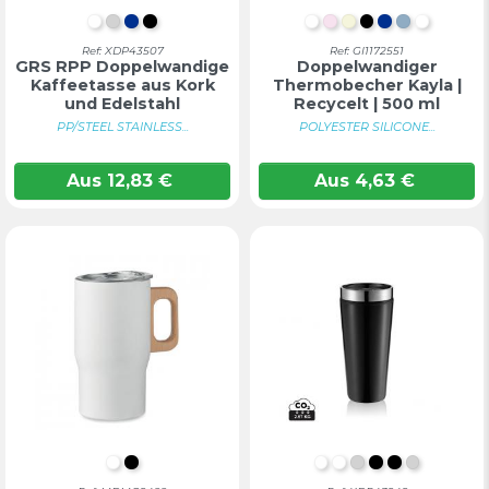
Weiß
Silber
Blau
Schwarz
WEIß
PASTELLROSA
BEIGE
SCHWARZ
BLAU
PASTELL
PASTE
Ref: XDP43507
Ref: GI1172551
GRS RPP Doppelwandige
Doppelwandiger
Kaffeetasse aus Kork
Thermobecher Kayla |
und Edelstahl
Recycelt | 500 ml
PP/STEEL STAINLESS...
POLYESTER SILICONE...
Aus
12,83
€
Aus
4,63
€
WEIß
SCHWARZ
WEIß
Weiß
Silber
Schwarz
SCHWARZ
SILBER