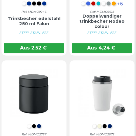
+6
WEIß
Blau
Schwarz
SCHWARZ
BLAU
WEIß
KÖNIGSBLAU
Rot
TÜRKIS
Weiß
Mattes Silb
Orange
Ref: MDMO9246
Ref: MDMO9618
Doppelwandiger
Trinkbecher edelstahl
trinkbecher Rodeo
250 ml Falun
colour
STEEL STAINLESS
STEEL STAINLESS
Aus
2,52
€
Aus
4,24
€
WEIß
SCHWARZ
MARINEBLAU
WEIß
BEIGE
SCHWARZ
MARINEB
Ref: MDMO2757
Ref: MDMO2572