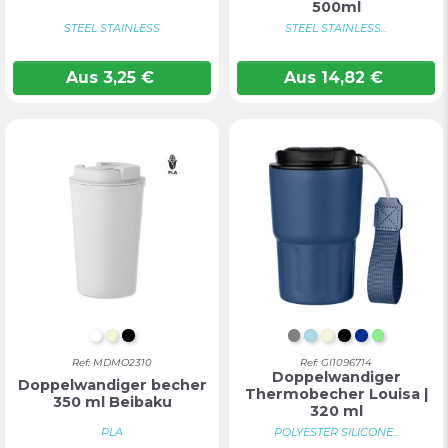
500ml
STEEL STAINLESS
STEEL STAINLESS...
Aus
3,25
€
Aus
14,82
€
WEIß
BEIGE
SCHWARZ
GRAU
HELLBLAU
BEIGE
SCHWARZ
BLAU
HELLGR
Ref: MDMO2310
Ref: GI1096714
Doppelwandiger
Doppelwandiger becher
Thermobecher Louisa |
350 ml Beibaku
320 ml
PLA
POLYESTER SILICONE...