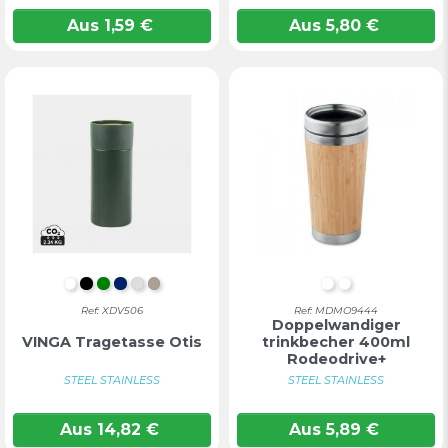
Aus
1,59
€
Aus
5,80
€
WEIß
SCHWARZ
GRÜN
MARINEBLAU
STAHL
GRAU BEIGE
HOLZ
Holz
Ref: XDV506
Ref: MDMO9444
Doppelwandiger
VINGA Tragetasse Otis
trinkbecher 400ml
Rodeodrive+
STEEL STAINLESS
STEEL STAINLESS
Aus
14,82
€
Aus
5,89
€