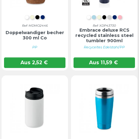
WEIß
BEIGE
SCHWARZ
MARINEBLAU
WEIß
HELLBLAU
BEIGE
SCHWARZ
SILBER
MARINEB
ROSA
Ref: MDMO2446
Ref: XDP43730
Embrace deluxe RCS
Doppelwandiger becher
recycled stainless steel
300 ml Co
tumbler 900ml
PP
Recyceltes Edelstahl/PP
Aus
2,52
€
Aus
11,59
€