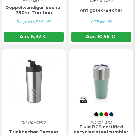
Ref: MDMO2499
Ref: XDP43242
Doppelwandiger becher
Antigoteo-Becher
350ml Tumboo
Recyceltes Edelstahl
PP/Edelstahl
Aus
6,32
€
Aus
10,56
€
WEIß
SCHWARZ
GRÜN
ROT
MARINEB
Ref: MDMO9120
Ref: XDP43713
Fluid RCS certified
Trinkbecher Tampas
recycled steel tumbler