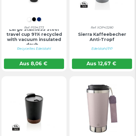
WEIß
SCHWARZ
MARINEBLAU
Ref: PS94373
Ref: XDP43280
Large stainless steel
travel cup 91% recycled
Sierra Kaffeebecher
with vacuum insulated
Anti-Tropf
doub...
Recyceltes Edelstahl
Edelstahl/PP
Aus
8,06
€
Aus
12,67
€