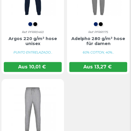
MARINEBLAU
TIEFSCHWARZ
MARINEBLAU
TIEFSCHWA
Ref: PFRR0460
Ref: PFRR1175
Argos 220 g/m² hose
Adelpho 280 g/m² hose
unisex
für damen
PUNTO ENTRELAZADO...
60% COTTON, 40%...
Aus
10,01
€
Aus
13,27
€