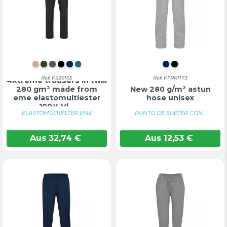
NATURAL HELL
MILITÄRGRÜN
DUNKELGRAU
SCHWARZ
MARINEBLAU
OLBLAU
MARINEBLAU
TIEFSCHWA
Ref: PS36165
Ref: PFRR1173
4Xtreme trousers in twill
280 gm² made from
New 280 g/m² astun
eme elastomultiester
hose unisex
100% Vl...
ELASTOMULTIÉSTER EME
PUNTO DE SUÉTER CON...
Aus
32,74
€
Aus
12,53
€