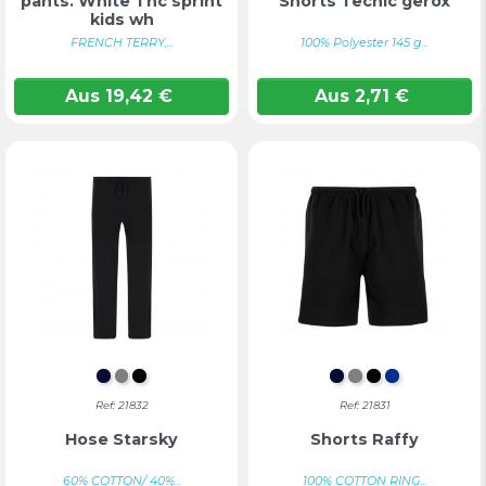
pants. White Thc sprint
Shorts Tecnic gerox
kids wh
FRENCH TERRY,...
100% Polyester 145 g...
Aus
19,42
€
Aus
2,71
€
DUNKELMARINE
GRAU
SCHWARZ
DUNKELMARINE
GRAU
SCHWARZ
BLAU
Ref: 21832
Ref: 21831
Hose Starsky
Shorts Raffy
60% COTTON/ 40%...
100% COTTON RING...