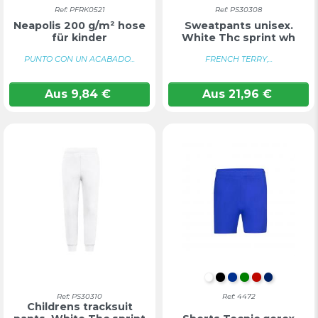
Ref: PFRK0521
Ref: PS30308
Neapolis 200 g/m² hose
Sweatpants unisex.
für kinder
White Thc sprint wh
PUNTO CON UN ACABADO...
FRENCH TERRY,...
Aus
9,84
€
Aus
21,96
€
WEIß
SCHWARZ
BLAU
GRÜN
ROT
MARINE
Ref: PS30310
Ref: 4472
Childrens tracksuit