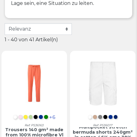
Lage sein, eine Situation zu leiten.
1 - 40 von 41 Artikel(n)
+6
WEIß
PASTELLROSA
GELB
MINTGRÜN
SCHWARZ
BLAU
GRÜN
WEIß
NATURAL HELL
GRAU
SCHWARZ
BLAU
MARINE
Ref: PS36163
Ref: PS36017
Multipocket stretch
Trousers 140 gm² made
bermuda shorts 240gm²
from 100% microfibre Vl