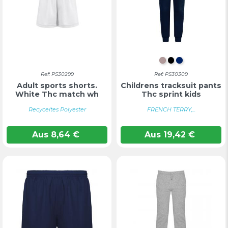
HELLGRAU GE
SCHWARZ
MARINEBL
Ref: PS30299
Ref: PS30309
Adult sports shorts.
Childrens tracksuit pants
White Thc match wh
Thc sprint kids
Recyceltes Polyester
FRENCH TERRY,...
Aus
8,64
€
Aus
19,42
€