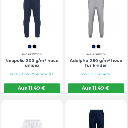
MARINEBLAU
TIEFSCHWARZ
MARINEBLAU
TIEFSCHWA
Ref: PFRR0521
Ref: PFRK1174
Neapolis 200 g/m² hose
Adelpho 280 g/m² hose
unisex
für kinder
PUNTO CON UN ACABADO...
60% COTTON, 40%...
Aus
11,49
€
Aus
11,49
€