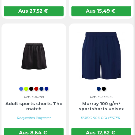
Aus
27,52
€
Aus
15,49
€
KÖNIGSBLAU
LIMETTE
SCHWARZ
ROT
MARINEBLAU
KONIGSBLAU
MARINEBLAU
TIEFSCHWA
Ref: PS30298
Ref: PFRR0306
Adult sports shorts Thc
Murray 100 g/m²
match
sportshorts unisex
Recyceltes Polyester
TEJIDO 90% POLYESTER...
Aus
8,64
€
Aus
12,82
€