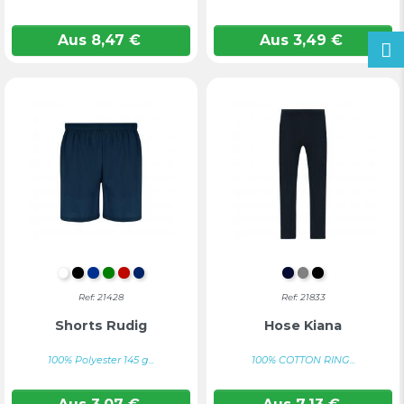
Aus
8,47
€
Aus
3,49
€
WEIß
SCHWARZ
BLAU
GRÜN
ROT
MARINEBLAU
DUNKELMARIN
GRAU
SCHWARZ
Ref: 21428
Ref: 21833
Shorts Rudig
Hose Kiana
100% Polyester 145 g...
100% COTTON RING...