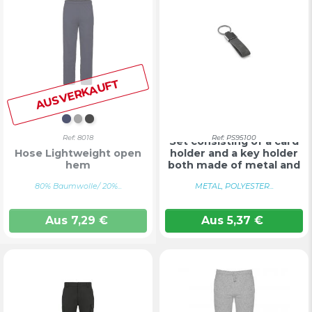
AUSVERKAUFT
DUNKELMARINE
GRAU
SCHWARZ
Ref: 8018
Ref: PS95100
Set consisting of a card
Hose Lightweight open
holder and a key holder
hem
both made of metal and
...
80% Baumwolle/ 20%...
METAL, POLYESTER...
Aus
7,29
€
Aus
5,37
€