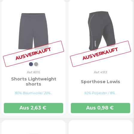
AUSVERKAUFT
AUSVERKAUFT
DUNKELMARINE
GRAU
Ref: 8015
Ref: 4913
Shorts Lightweight
Sporthose Lowis
shorts
80% Baumwolle/ 20%...
92% Polyester / 8%...
Aus
2,63
€
Aus
0,98
€