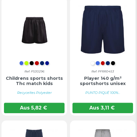
KÖNIGSBLAU
LIMETTE
SCHWARZ
ROT
MARINEBLAU
KONIGSBLAU
WEIß
KÖNIGSBLAU
ROT
MARINEBL
TIEFSCH
Ref: PS30296
Ref: PFRR0453
Childrens sports shorts
Player 140 g/m²
Thc match kids
sportshorts unisex
Recyceltes Polyester
PUNTO PIQUÉ 100%...
Aus
5,82
€
Aus
3,11
€