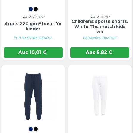
MARINEBLAU
TIEFSCHWARZ
Ref: PFRK0460
Ref: PS30297
Childrens sports shorts.
Argos 220 g/m² hose für
White Thc match kids
kinder
wh
PUNTO ENTRELAZADO...
Recyceltes Polyester
Aus
10,01
€
Aus
5,82
€
MARINEBLAU
TIEFSCHWARZ