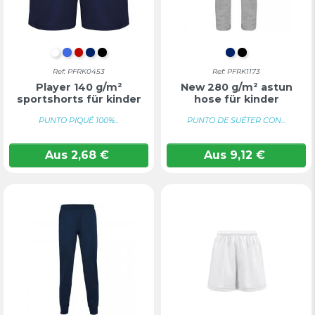
WEIß
KÖNIGSBLAU
ROT
MARINEBLAU
TIEFSCHWARZ
MARINEBLAU
TIEFSCHWA
Ref: PFRK0453
Ref: PFRK1173
Player 140 g/m²
New 280 g/m² astun
sportshorts für kinder
hose für kinder
PUNTO PIQUÉ 100%...
PUNTO DE SUÉTER CON...
Aus
2,68
€
Aus
9,12
€