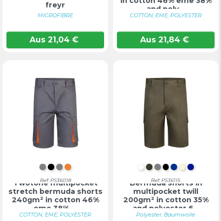
in cotton 46% eme 38%
freyr
and poly...
MICROFIBRE
COTTON, EME, POLYESTER
Aus
21,04
€
Aus
21,84
€
GRAU/GELB
SCHWARZ/GELB
GRAU/ORANGE
MARINEBLAU/ORANGE
WEIß
MILITÄRGRÜN
GRAU
SCHWARZ
BLAU
NATUR
KONIG
Ref: PS36018
Ref: PS36115
Twotone multipocket
Bermuda shorts in
stretch bermuda shorts
multipocket twill
240gm² in cotton 46%
200gm² in cotton 35%
eme 38% ...
and polyester 6...
COTTON, EME, POLYESTER
Polyester, Baumwolle