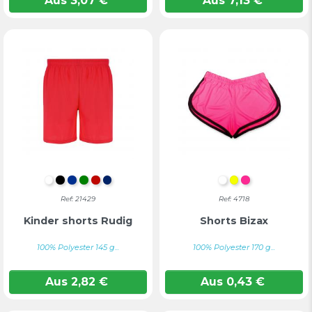
Aus
3,07
€
Aus
7,13
€
WEIß
SCHWARZ
BLAU
GRÜN
ROT
MARINEBLAU
WEIß
FLUORESZIE
FLUORESZI
Ref: 21429
Ref: 4718
Kinder shorts Rudig
Shorts Bizax
100% Polyester 145 g...
100% Polyester 170 g...
Aus
2,82
€
Aus
0,43
€