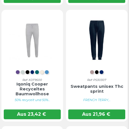
LAVENDEL
HEATHER GRAU
SCHWARZ
MARINEBLAU
VERDIGRIS
NATURAL RAW
BERUHIGENDES BLAU
HELLGRAU GE
SCHWARZ
MARINEBL
Ref: XDT9500
Ref: PS30307
Iqoniq Cooper
Sweatpants unisex Thc
Recyceltes
sprint
Baumwollhose
50% recycelt und 50%...
FRENCH TERRY,...
Aus
23,42
€
Aus
21,96
€