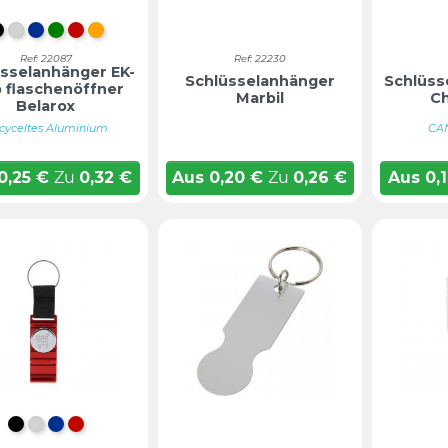
SCHWARZ
SILBER
BLAU
GRÜN
ROT
ORANGE
Ref: 22087
Ref: 22230
sselanhänger EK-
Schlüsselanhänger
Schlüss
p flaschenöffner
Marbil
Ch
Belarox
cyceltes Aluminium
CA
0,25
€
Zu
0,32
€
Aus
0,20
€
Zu
0,26
€
Aus
0,
SCHWARZ
SILBER
BLAU
ROT