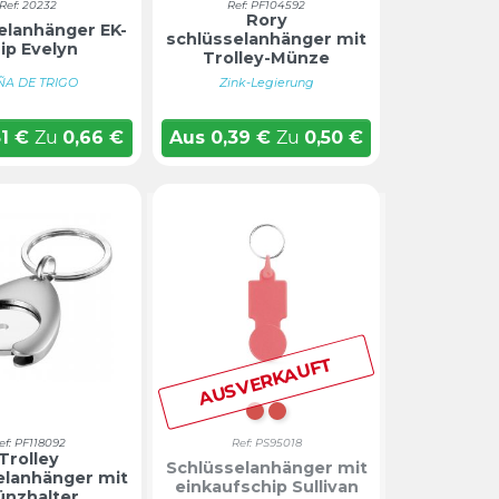
Ref: 20232
Ref: PF104592
Rory
elanhänger EK-
schlüsselanhänger mit
ip Evelyn
Trolley-Münze
ÑA DE TRIGO
Zink-Legierung
51
€
Zu
0,66
€
Aus
0,39
€
Zu
0,50
€
AUSVERKAUFT
Rot
ROT
ef: PF118092
Ref: PS95018
Trolley
Schlüsselanhänger mit
elanhänger mit
einkaufschip Sullivan
nzhalter