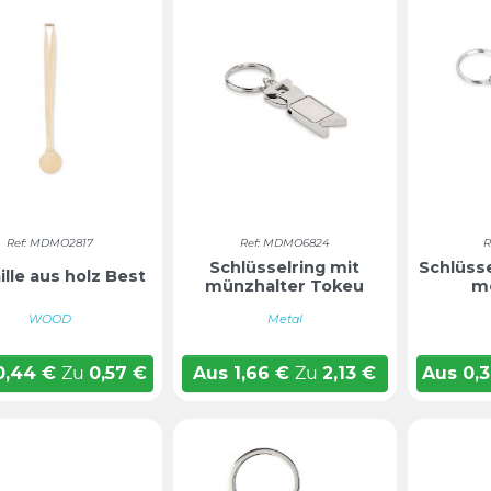
Ref: MDMO2817
Ref: MDMO6824
R
Schlüsselring mit
Schlüss
lle aus holz Best
münzhalter Tokeu
me
WOOD
Metal
0,44
€
Zu
0,57
€
Aus
1,66
€
Zu
2,13
€
Aus
0,