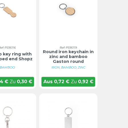
Ref: PS95116
Ref: PS95119
Round iron keychain in
key ring with
zinc and bamboo
ped end Shopz
Gaston round
BAMBOO
IRON, BAMBOO, ZINC
24
€
Zu
0,30
€
Aus
0,72
€
Zu
0,92
€