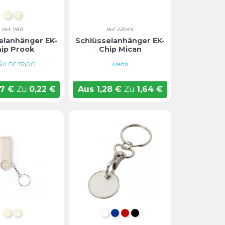
Natur
NATUR
Ref: 1910
Ref: 22044
elanhänger EK-
Schlüsselanhänger EK-
ip Prook
Chip Mican
ÑA DE TRIGO
Metal
17
€
Zu
0,22
€
Aus
1,28
€
Zu
1,64
€
Natur
NATUR
WEIß
BLAU
ROT
TIEFSCHWARZ