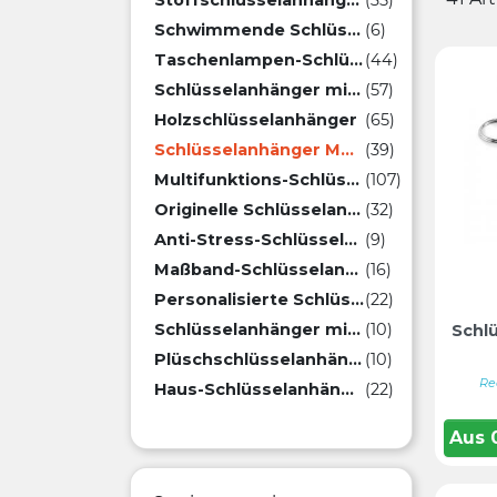
Stoffschlüsselanhänger
(35)
Schwimmende Schlüsselanhänger
(6)
Taschenlampen-Schlüsselanhänger
(44)
Schlüsselanhänger mit Flaschenöffner
(57)
Holzschlüsselanhänger
(65)
Schlüsselanhänger Münze
(39)
Multifunktions-Schlüsselanhänger
(107)
Originelle Schlüsselanhänger
(32)
Anti-Stress-Schlüsselanhänger
(9)
Maßband-Schlüsselanhänger
(16)
Personalisierte Schlüsselanhänger mit Karabinerhaken
(22)
Schlüsselanhänger mit Ladegerät
(10)
Schlü
Plüschschlüsselanhänger
(10)
Re
Haus-Schlüsselanhänger
(22)
Aus