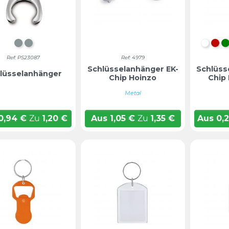
Chrom mattiert
CHROM MATTIERT
WEIß
Ro
Ref: PS23087
Ref: 4979
Schlüsselanhänger EK-
Schlüss
lüsselanhänger
Chip Hoinzo
Chip
Metal
0,94
€
Zu
1,20
€
Aus
1,05
€
Zu
1,35
€
Aus
0,