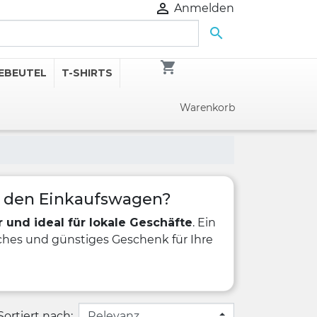

Anmelden

shopping_cart
EBEUTEL
T-SHIRTS
Warenkorb
 den Einkaufswagen?
r und ideal für lokale Geschäfte
. Ein
iches und günstiges Geschenk für Ihre
Sortiert nach: