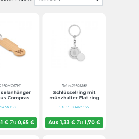
f: MDMO6797
Ref: MDMO9289
sselanhänger
Schlüsselring mit
us Compras
münzhalter Flat ring
BAMBOO
STEEL STAINLESS
51
€
Zu
0,65
€
Aus
1,33
€
Zu
1,70
€