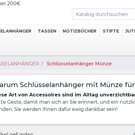
über 200€
SELANHÄNGER
TASSEN
NOTIZBÜCHER
STIFTE
JUT
ÜSSELANHÄNGER
Schlüsselanhänger Münze
rte Tassen
hermosflaschen
erte Thermobecher
arum Schlüsselanhänger mit Münze für
rte Untersetzer
ese Art von Accessoires sind im Alltag unverzichtba
erte Flachmänner
te Geste, damit man sich an Sie erinnert, und ein nützl
nden. Sie werden Ihnen dafür ewig dankbar sein!
Getränkekategorien
tikel gefunden