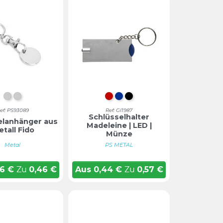
VERCHROMT
Verchromt
Rot
Blau
Schwarz
ef: PS93089
Ref: GI1987
Schlüsselhalter
elanhänger aus
Madeleine | LED |
tall Fido
Münze
Metal
PS METAL
36
€
Zu
0,46
€
Aus
0,44
€
Zu
0,57
€