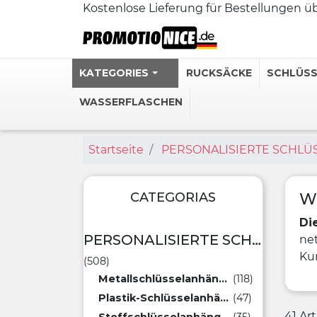
Kostenlose Lieferung für Bestellungen 
KATEGORIES
RUCKSÄCKE
SCHLÜS
WASSERFLASCHEN
Startseite
PERSONALISIERTE SCHL
Personalisie
Edelstahl-T
Personalisi
CATEGORIAS
W
Personalisie
Di
Personalisi
PERSONALISIERTE SCHLÜSSELANHÄNGER
net
Ku
(508)
Mehr sehen 
Metallschlüsselanhänger
(118)
Plastik-Schlüsselanhänger
(47)
41 Ar