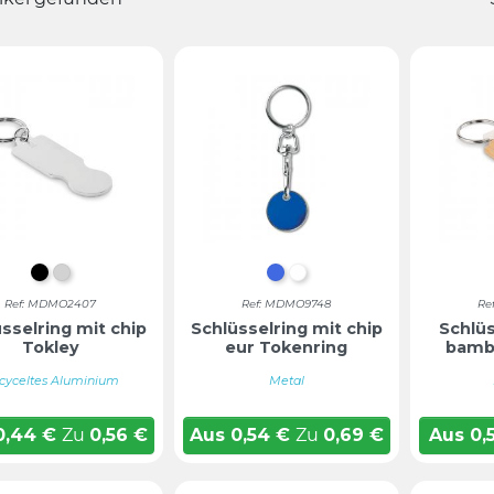
SCHWARZ
SILBER
KÖNIGSBLAU
Weiß
Ref: MDMO2407
Ref: MDMO9748
Re
sselring mit chip
Schlüsselring mit chip
Schlü
Tokley
eur Tokenring
bamb
cyceltes Aluminium
Metal
0,44
€
Zu
0,56
€
Aus
0,54
€
Zu
0,69
€
Aus
0,