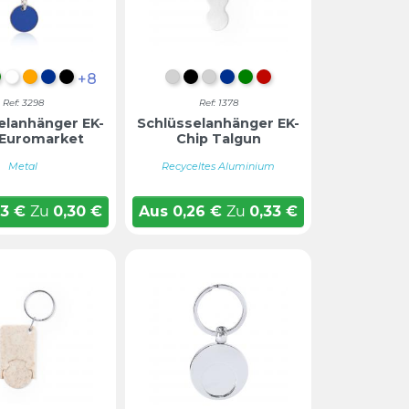
+8
t
Grün
Weiß
Orange
Blau
Schwarz
Silber
SCHWARZ
SILBER
BLAU
GRÜN
ROT
Ref: 3298
Ref: 1378
elanhänger EK-
Schlüsselanhänger EK-
 Euromarket
Chip Talgun
Metal
Recyceltes Aluminium
23
€
Zu
0,30
€
Aus
0,26
€
Zu
0,33
€