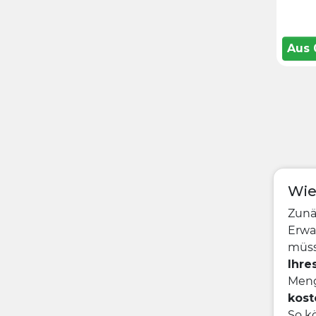
Aus
Wie
Zunä
Erwa
müs
Ihre
Meng
kost
So kö