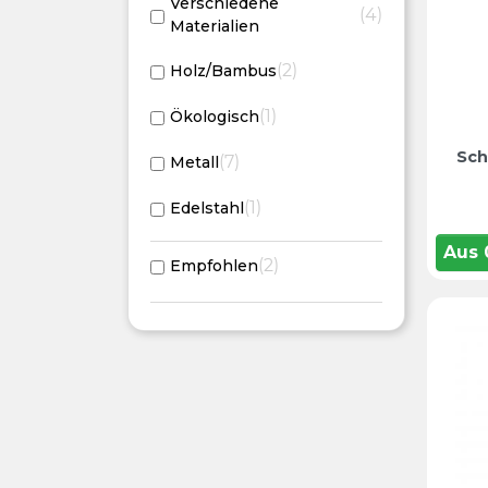
Verschiedene
4
Materialien
2
Holz/Bambus
1
Ökologisch
Sch
7
Metall
1
Edelstahl
Aus
2
Empfohlen