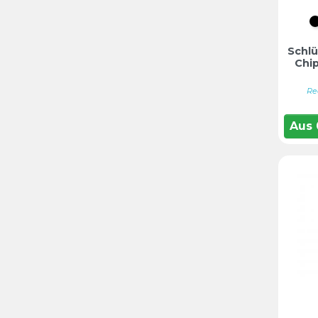
Schlü
Chi
Re
Aus