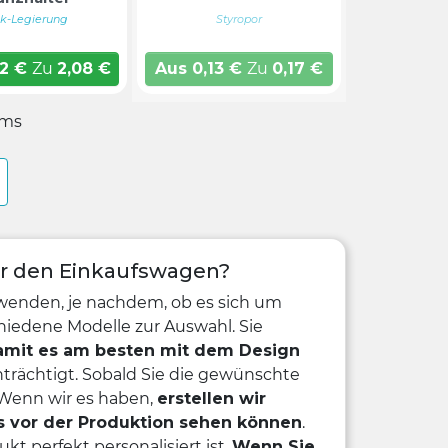
nk-Legierung
Styropor
62
€
Zu
2,08
€
Aus
0,13
€
Zu
0,17
€
ems
ür den Einkaufswagen?
wenden, je nachdem, ob es sich um
hiedene Modelle zur Auswahl. Sie
damit es am besten mit dem Design
trächtigt. Sobald Sie die gewünschte
 Wenn wir es haben,
erstellen wir
s vor der Produktion sehen können
.
kt perfekt personalisiert ist.
Wenn Sie