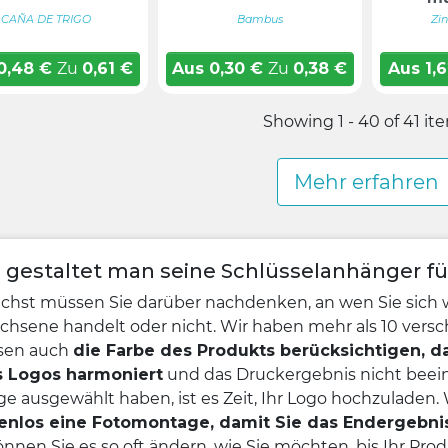
CAÑA DE TRIGO
Bambus
Zi
0,48
€
Zu
0,61
€
Aus
0,30
€
Zu
0,38
€
Aus
1,
Showing 1 - 40 of 41 it
Mehr erfahren
 gestaltet man seine Schlüsselanhänger f
chst müssen Sie darüber nachdenken, an wen Sie sich 
chsene handelt oder nicht. Wir haben mehr als 10 versc
sen auch
die Farbe des Produkts berücksichtigen, 
s Logos harmoniert
und das Druckergebnis nicht beein
e ausgewählt haben, ist es Zeit, Ihr Logo hochzuladen.
enlos eine Fotomontage, damit Sie das Endergebni
nnen Sie es so oft ändern, wie Sie möchten, bis Ihr Produ