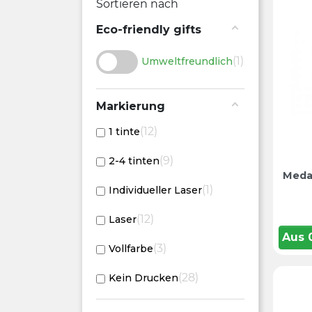
Sortieren nach
Eco-friendly gifts
1
Umweltfreundlich
Markierung
12
1 tinte
9
2-4 tinten
Medai
1
Individueller Laser
12
Laser
Aus
3
Vollfarbe
28
Kein Drucken