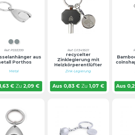
Chrom mattiert
CHROM MATTIERT
Schlüsselanhänger aus
Ref: PS93399
Ref: GI1349501
recycelter
sselanhänger aus
Bamboo 
Zinklegierung mit
etall Porthos
coinsha
Heizkörperentlüfter
Mara
Metal
Zink-Legierung
1,63
€
Zu
2,09
€
Aus
0,83
€
Zu
1,07
€
Aus
0,