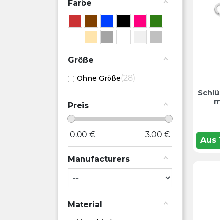
Farbe
Größe
28
Ohne Größe
Schlü
m
Preis
0.00
€
3.00
€
Aus
Manufacturers
Material