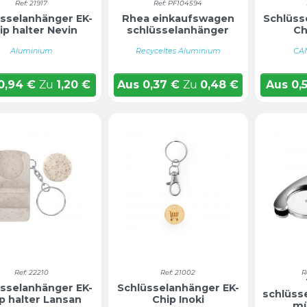
Ref: 21917
Ref: PF104594
sselanhänger EK-
Rhea einkaufswagen
Schlüss
ip halter Nevin
schlüsselanhänger
Ch
Aluminium
Recyceltes Aluminium
CA
0,94
€
Zu
1,20
€
Aus
0,37
€
Zu
0,48
€
Aus
0,
Ref: 22210
Ref: 21002
R
sselanhänger EK-
Schlüsselanhänger EK-
schlüss
p halter Lansan
Chip Inoki
mü