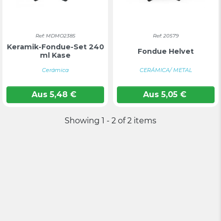
Ref: MDMO2385
Ref: 20579
Keramik-Fondue-Set 240
Fondue Helvet
ml Kase
Cerámica
CERÁMICA/ METAL
Aus
5,48
€
Aus
5,05
€
Showing 1 - 2 of 2 items