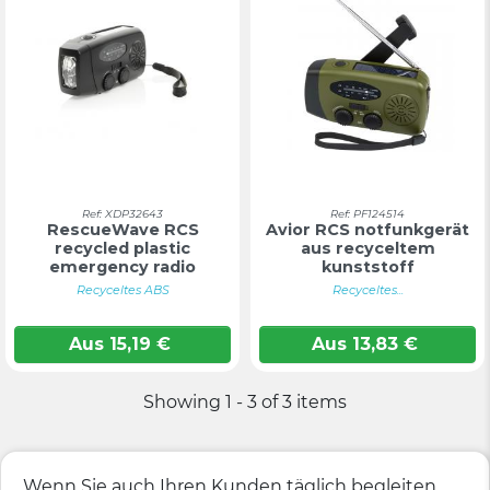
Ref: XDP32643
Ref: PF124514
RescueWave RCS
Avior RCS notfunkgerät
recycled plastic
aus recyceltem
emergency radio
kunststoff
Recyceltes ABS
Recyceltes...
Aus
15,19
€
Aus
13,83
€
Showing 1 - 3 of 3 items
Wenn Sie auch Ihren Kunden täglich begleiten