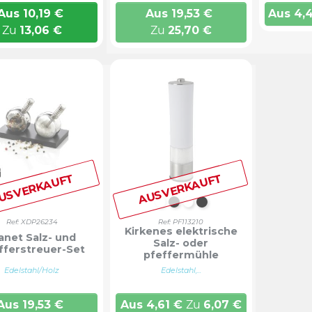
Aus
10,19
€
Aus
19,53
€
Aus
4,
Zu
13,06
€
Zu
25,70
€
USVERKAUFT
AUSVERKAUFT
WEIß
Tiefschwarz
Weiß
TIEFSCHWARZ
Ref: XDP26234
Ref: PF113210
Kirkenes elektrische
anet Salz- und
Salz- oder
fferstreuer-Set
pfeffermühle
Edelstahl/Holz
Edelstahl,...
Aus
19,53
€
Aus
4,61
€
Zu
6,07
€