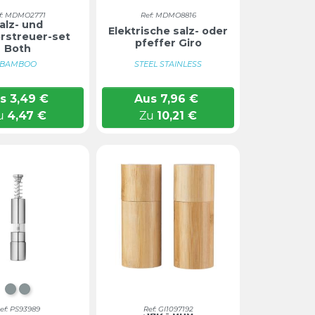
f: MDMO2771
Ref: MDMO8816
alz- und
Elektrische salz- oder
erstreuer-set
pfeffer Giro
Both
BAMBOO
STEEL STAINLESS
s
3,49
€
Aus
7,96
€
u
4,47
€
Zu
10,21
€
Chrom mattiert
CHROM MATTIERT
ef: PS93989
Ref: GI1097192
Salz- und