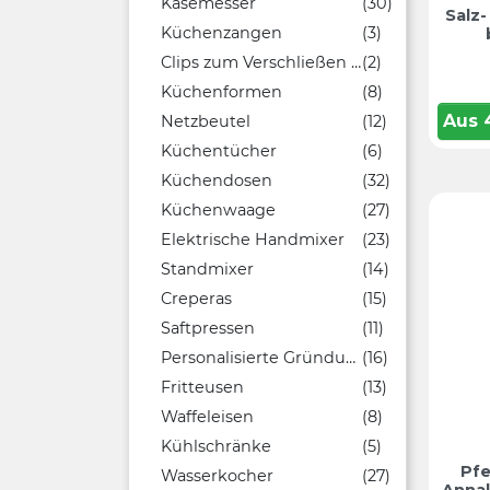
Käsemesser
(30)
Salz
Küchenzangen
(3)
Clips zum Verschließen von Beuteln
(2)
Küchenformen
(8)
Aus
Netzbeutel
(12)
Küchentücher
(6)
Küchendosen
(32)
Küchenwaage
(27)
Elektrische Handmixer
(23)
Standmixer
(14)
Creperas
(15)
Saftpressen
(11)
Personalisierte Gründungen
(16)
Fritteusen
(13)
Waffeleisen
(8)
Kühlschränke
(5)
Pf
Wasserkocher
(27)