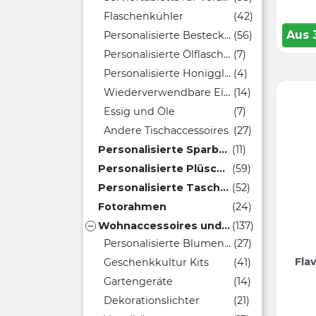
Flaschenkühler
(42)
Aus
Personalisierte Bestecksets
(56)
Personalisierte Ölflaschen
(7)
Personalisierte Honiggläser
(4)
Wiederverwendbare Eiswürfel
(14)
Essig und Öle
(7)
Andere Tischaccessoires
(27)
Personalisierte Sparbüchsen
(11)
Personalisierte Plüschtiere
(59)
Personalisierte Taschenspiegel
(52)
Fotorahmen
(24)
Wohnaccessoires und Pflanzen
(137)

Personalisierte Blumentöpfe
(27)
Fla
Geschenkkultur Kits
(41)
Gartengeräte
(14)
Dekorationslichter
(21)