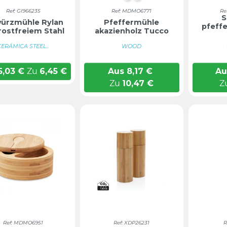
Ref: GI966235
Ref: MDMO6771
Re
S
ürzmühle Rylan
Pfeffermühle
pfeff
rostfreiem Stahl
akazienholz Tucco
CERÁMICA STEEL...
WOOD
5,03
€
Zu
6,45
€
Aus
8,17
€
Au
Zu
10,47
€
Z
Ref: MDMO6951
Ref: XDP26231
R