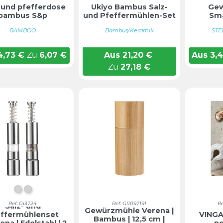
- und pfefferdose
Ukiyo Bambus Salz-
Ge
bambus S&p
und Pfeffermühlen-Set
Sm
BAMBOO
Bambus/Keramik
STE
4,73
€
Zu
6,07
€
Aus
21,20
€
Aus
3,
Zu
27,18
€
Silber
SILBER
Ref: GI3724
Ref: GI1097191
R
Salz- und
Gewürzmühle Verena |
effermühlenset
VINGA
Bambus | 12,5 cm |