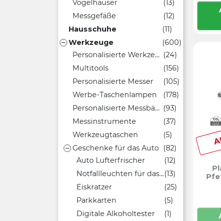
Vogelhäuser
(13)
Messgefäße
(12)
Hausschuhe
(11)
Werkzeuge
(600)

Personalisierte Werkzeuge
(24)
Multitools
(156)
Personalisierte Messer
(105)
Werbe-Taschenlampen
(178)
Personalisierte Messbänder
(93)
Messinstrumente
(37)
A
Werkzeugtaschen
(5)
Geschenke für das Auto
(82)

Auto Lufterfrischer
(12)
Pl
Notfallleuchten für das Auto
(13)
Pfe
Eiskratzer
(25)
Parkkarten
(5)
Digitale Alkoholtester
(1)