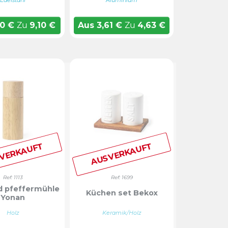
Edelstahl
Aluminium
10
€
Zu
9,10
€
Aus
3,61
€
Zu
4,63
€
VERKAUFT
AUSVERKAUFT
Ref: 1113
Ref: 1699
nd pfeffermühle
Küchen set Bekox
Yonan
Holz
Keramik/Holz