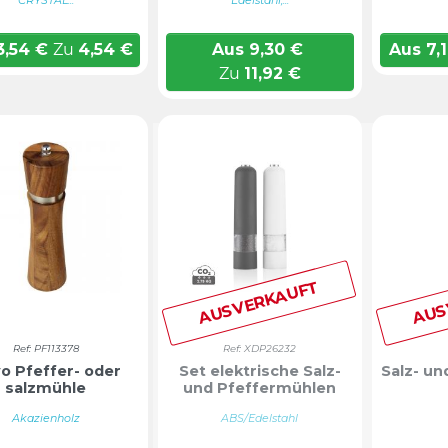
CRYSTAL...
Edelstahl,...
3,54
€
Zu
4,54
€
Aus
9,30
€
Aus
7,
Zu
11,92
€
AUSVERKAUFT
AUS
Ref: PF113378
Ref: XDP26232
vo Pfeffer- oder
Set elektrische Salz-
Salz- u
salzmühle
und Pfeffermühlen
Akazienholz
ABS/Edelstahl