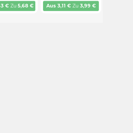
43
€
Zu
5,68
€
Aus
3,11
€
Zu
3,99
€