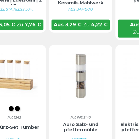
ena | Edelstahl | 2
pe
Keramik-Mahlwerk
St.
EEL STAINLESS 304...
ABS BAMBOO
6,05
€
Zu
7,76
€
Aus
3,29
€
Zu
4,22
€
Au
Z
S/C
Farblos
Ref: 1242
Ref: PF113140
Auro Salz- und
Elektri
ürz-Set Tumber
pfeffermühle
pfeffe