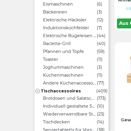
Annal
Eismaschinen
(6)
ST
Bäckereien
(3)
Elektrische Häcksler
(12)
Aus
Induktionskochfelder
(7)
Elektrische Bügeleisen und Grills
(44)
Raclette-Grill
(40)
Pfannen und Töpfe
(59)
Toaster
(11)
Joghurtmaschinen
(3)
Küchenmaschinen
(11)
Andere Küchenaccessoires
(77)
Tischaccessoires
(409)

Brotdosen und Salatschüsseln
(173)
Individuell gestaltete Sandwichtaschen
(10)
Wiederverwendbare Strohhalme
(23)
Gew
Tischdecken
(14)
Serviertabletts für Vorspeisen
(38)