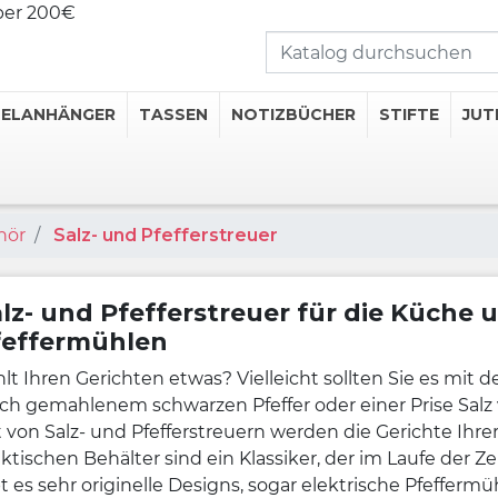
über 200€
SELANHÄNGER
TASSEN
NOTIZBÜCHER
STIFTE
JUT
hör
Salz- und Pfefferstreuer
rte Tassen
hermosflaschen
erte Thermobecher
lz- und Pfefferstreuer für die Küche 
feffermühlen
rte Untersetzer
erte Flachmänner
hlt Ihren Gerichten etwas? Vielleicht sollten Sie es m
sch gemahlenem schwarzen Pfeffer oder einer Prise Salz
Getränkekategorien
 von Salz- und Pfefferstreuern werden die Gerichte Ihrer
ktischen Behälter sind ein Klassiker, der im Laufe der 
t es sehr originelle Designs, sogar elektrische Pfefferm