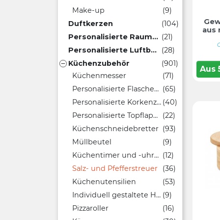
Make-up
(9)
Gew
Duftkerzen
(104)
aus 
Personalisierte Raumduftspender
(21)
Personalisierte Luftbefeuchter
(28)
Küchenzubehör
(901)

Aus
Küchenmesser
(71)
Personalisierte Flaschenöffner
(65)
Personalisierte Korkenzieher
(40)
Personalisierte Topflappen
(22)
Küchenschneidebretter
(93)
Müllbeutel
(9)
Küchentimer und -uhren
(12)
Salz- und Pfefferstreuer
(36)
Küchenutensilien
(53)
Individuell gestaltete Holzlöffel
(9)
Pizzaroller
(16)