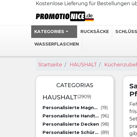
Kostenlose Lieferung für Bestellungen 
KATEGORIES
RUCKSÄCKE
SCHLÜS
WASSERFLASCHEN
Startseite
HAUSHALT
Küchenzube
Personalisie
Edelstahl-T
Personalisi
CATEGORIAS
Sa
P
Personalisie
HAUSHALT
(2909)
Personalisi
Fe
Personalisierte Magnete
(19)
fri
Personalisierte Handtücher
(96)
Mehr sehen 
Set
Personalisierte Decken
(98)
pra
Personalisierte Schürzen
(89)
gib