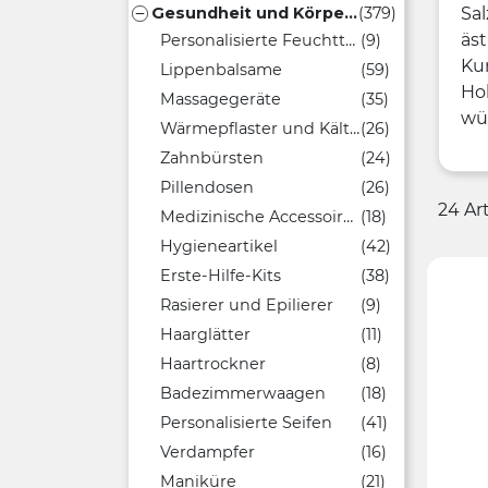
Gesundheit und Körperpflege
(379)
Sal

äs
Personalisierte Feuchttücher
(9)
Kun
Lippenbalsame
(59)
Ho
Massagegeräte
(35)
wü
Wärmepflaster und Kältegel-Packs
(26)
Zahnbürsten
(24)
Pillendosen
(26)
24 Ar
Medizinische Accessoires
(18)
Hygieneartikel
(42)
Erste-Hilfe-Kits
(38)
Rasierer und Epilierer
(9)
Haarglätter
(11)
Haartrockner
(8)
Badezimmerwaagen
(18)
Personalisierte Seifen
(41)
Verdampfer
(16)
Maniküre
(21)