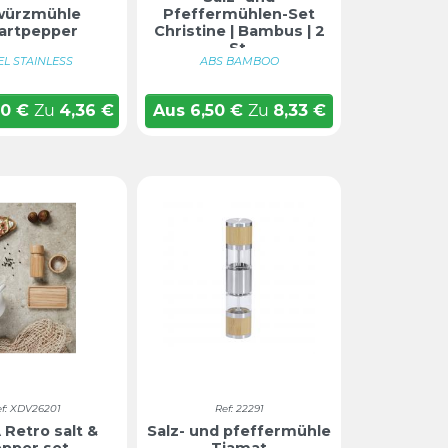
würzmühle
Pfeffermühlen-Set
artpepper
Christine | Bambus | 2
St.
EL STAINLESS
ABS BAMBOO
40
€
Zu
4,36
€
Aus
6,50
€
Zu
8,33
€
ef: XDV26201
Ref: 22291
 Retro salt &
Salz- und pfeffermühle