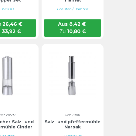
pper set
Tiamat
WOOD
Edelstahl/ Bambus
s
26,46
€
Aus
8,42
€
u
33,92
€
Zu
10,80
€
Ref: 20592
Ref: 21100
scher Salz- und
Salz- und pfeffermühle
rmühle Cinder
Narsak