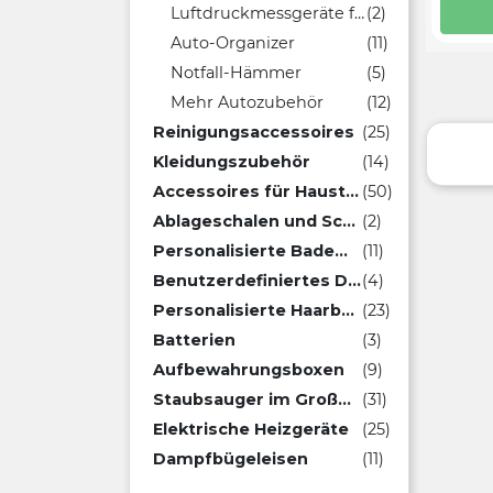
Luftdruckmessgeräte für Reifen
(2)
Auto-Organizer
(11)
Notfall-Hämmer
(5)
Mehr Autozubehör
(12)
Reinigungsaccessoires
(25)
Kleidungszubehör
(14)
Accessoires für Haustiere
(50)
Ablageschalen und Schlüsselbretter
(2)
Personalisierte Bademäntel
(11)
Benutzerdefiniertes Dou Dou
(4)
Personalisierte Haarbürsten
(23)
Batterien
(3)
Aufbewahrungsboxen
(9)
Staubsauger im Großhandel
(31)
Elektrische Heizgeräte
(25)
Dampfbügeleisen
(11)