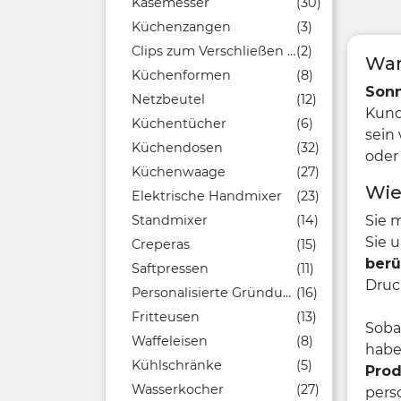
Käsemesser
(30)
Küchenzangen
(3)
Clips zum Verschließen von Beuteln
(2)
War
Küchenformen
(8)
Sonn
Netzbeutel
(12)
Kund
Küchentücher
(6)
sein
Küchendosen
(32)
oder
Küchenwaage
(27)
Wie
Elektrische Handmixer
(23)
Sie 
Standmixer
(14)
Sie 
Creperas
(15)
berü
Saftpressen
(11)
Druc
Personalisierte Gründungen
(16)
Fritteusen
(13)
Soba
Waffeleisen
(8)
habe
Kühlschränke
(5)
Prod
Wasserkocher
(27)
pers