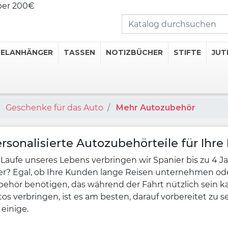
über 200€
SELANHÄNGER
TASSEN
NOTIZBÜCHER
STIFTE
JUT
Geschenke für das Auto
Mehr Autozubehör
rte Tassen
hermosflaschen
erte Thermobecher
rsonalisierte Autozubehörteile für Ihr
rte Untersetzer
Laufe unseres Lebens verbringen wir Spanier bis zu 4 Ja
erte Flachmänner
r? Egal, ob Ihre Kunden lange Reisen unternehmen oder
ehör benötigen, das während der Fahrt nützlich sein kan
Getränkekategorien
os verbringen, ist es am besten, darauf vorbereitet zu s
 einige.