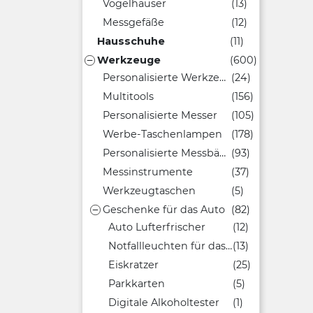
Vogelhäuser
(13)
Messgefäße
(12)
Hausschuhe
(11)
Werkzeuge
(600)

Personalisierte Werkzeuge
(24)
Multitools
(156)
Personalisierte Messer
(105)
Werbe-Taschenlampen
(178)
Personalisierte Messbänder
(93)
Messinstrumente
(37)
Werkzeugtaschen
(5)
Geschenke für das Auto
(82)

Auto Lufterfrischer
(12)
Notfallleuchten für das Auto
(13)
Eiskratzer
(25)
Parkkarten
(5)
Digitale Alkoholtester
(1)