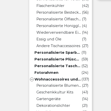
Flaschenkühler
(42)
Personalisierte Bestecksets
(56)
Personalisierte Ölflaschen
(7)
Personalisierte Honiggläser
(4)
Wiederverwendbare Eiswürfel
(14)
Essig und Öle
(7)
Andere Tischaccessoires
(27)
Personalisierte Sparbüchsen
(11)
Personalisierte Plüschtiere
(59)
Personalisierte Taschenspiegel
(52)
Fotorahmen
(24)
Wohnaccessoires und Pflanzen
(137)

Personalisierte Blumentöpfe
(27)
Geschenkkultur Kits
(41)
Gartengeräte
(14)
Dekorationslichter
(21)