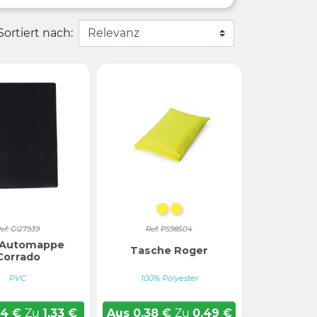
Sortiert nach:
GELB
Gelb
ef: GI27939
Ref: PS98504
Automappe
Tasche Roger
Corrado
PVC
100% Polyester
04
€
Zu
1,33
€
Aus
0,38
€
Zu
0,49
€