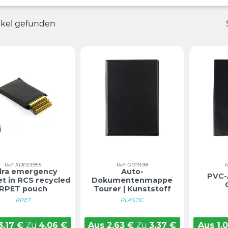
tikel gefunden
Ref: XDP23955
Ref: GI37498
R
lra emergency
Auto-
PVC-
et in RCS recycled
Dokumentenmappe
RPET pouch
Tourer | Kunststoff
RPET
PLASTIC
3,17
€
Zu
4,06
€
Aus
2,63
€
Zu
3,37
€
Aus
1,