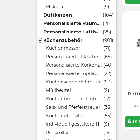
Make-up
(9)
Duftkerzen
(104)
Personalisierte Raumduftspender
(21)
Personalisierte Luftbefeuchter
(28)
Küchenzubehör
(901)

Küchenmesser
(71)
Personalisierte Flaschenöffner
(65)
Personalisierte Korkenzieher
(40)
Personalisierte Topflappen
(22)
Küchenschneidebretter
(93)
Müllbeutel
(9)
Rett
Küchentimer und -uhren
(12)
Alu
Salz- und Pfefferstreuer
(36)
Küchenutensilien
(53)
Aus
Individuell gestaltete Holzlöffel
(9)
Pizzaroller
(16)