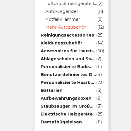
Luftdruckmessgeräte für Reifen
(2)
Auto-Organizer
(11)
Notfall-Hämmer
(5)
Mehr Autozubehör
(12)
Reinigungsaccessoires
(25)
Kleidungszubehör
(14)
Accessoires für Haustiere
(50)
Ablageschalen und Schlüsselbretter
(2)
Personalisierte Bademäntel
(11)
Benutzerdefiniertes Dou Dou
(4)
Personalisierte Haarbürsten
(23)
Batterien
(3)
Aufbewahrungsboxen
(9)
Staubsauger im Großhandel
(31)
Elektrische Heizgeräte
(25)
Dampfbügeleisen
(11)