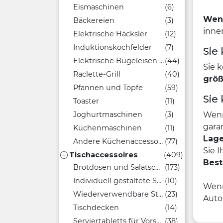
Eismaschinen
(6)
Wenn
Bäckereien
(3)
inne
Elektrische Häcksler
(12)
Induktionskochfelder
(7)
Sie
Elektrische Bügeleisen und Grills
(44)
Sie 
Raclette-Grill
(40)
größ
Pfannen und Töpfe
(59)
Sie
Toaster
(11)
Wenn
Joghurtmaschinen
(3)
gara
Küchenmaschinen
(11)
Lage
Andere Küchenaccessoires
(77)
Sie 
Tischaccessoires
(409)

Best
Brotdosen und Salatschüsseln
(173)
Individuell gestaltete Sandwichtaschen
(10)
Wenn
Wiederverwendbare Strohhalme
(23)
Autol
Tischdecken
(14)
Serviertabletts für Vorspeisen
(38)