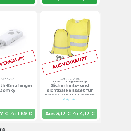
VERKAUFT
AUSVERKAUFT
Ref: 5772
Ref: PF122016
Rfx™ ingeborg
oth-Empfänger
Sicherheits- und
Domky
sichtbarkeitsset für
kinder von 7-12 jahren
Polyester
47
€
Zu
1,89
€
Aus
3,17
€
Zu
4,17
€
ems