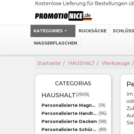
Kostenlose Lieferung für Bestellungen 
KATEGORIES
RUCKSÄCKE
SCHLÜS
WASSERFLASCHEN
Startseite
HAUSHALT
Werkzeuge
Personalisie
Edelstahl-T
Personalisi
CATEGORIAS
Pe
Personalisie
Im 
HAUSHALT
(2909)
Personalisi
ode
Personalisierte Magnete
(19)
Zub
Personalisierte Handtücher
(96)
Mehr sehen 
Aut
Personalisierte Decken
(98)
Sie
Personalisierte Schürzen
(89)