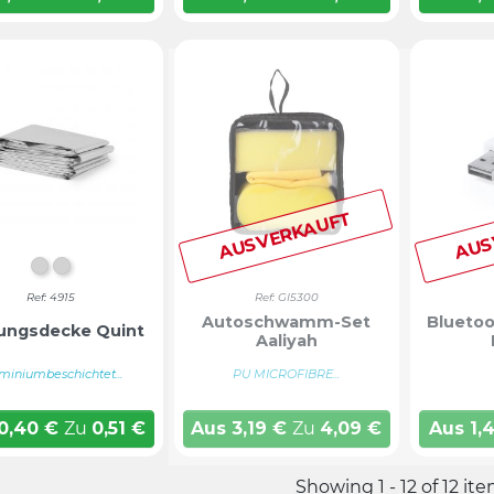
AUSVERKAUFT
AUS
Silber
SILBER
Ref: 4915
Ref: GI5300
Autoschwamm-Set
Blueto
ungsdecke Quint
Aaliyah
miniumbeschichtet...
PU MICROFIBRE...
0,40
€
Zu
0,51
€
Aus
3,19
€
Zu
4,09
€
Aus
1,
Showing 1 - 12 of 12 it