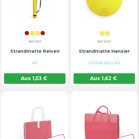
Rot
GELB
Gelb
ROT
GELB
Gelb
Ref: 5511
Ref: 5415
Strandmatte Reiven
Strandmatte Hansier
PP
COTTON 125 G/ M2
Aus
1,53
€
Aus
1,62
€