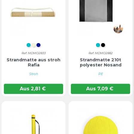
TÜRKIS
BEIGE
KONIGSBLAU
TÜRKIS
SCHWARZ
Ref: MDMO2833
Ref: MDMO2882
Strandmatte aus stroh
Strandmatte 210t
Rafia
polyester Nosand
Stroh
PE
Aus
2,81
€
Aus
7,09
€