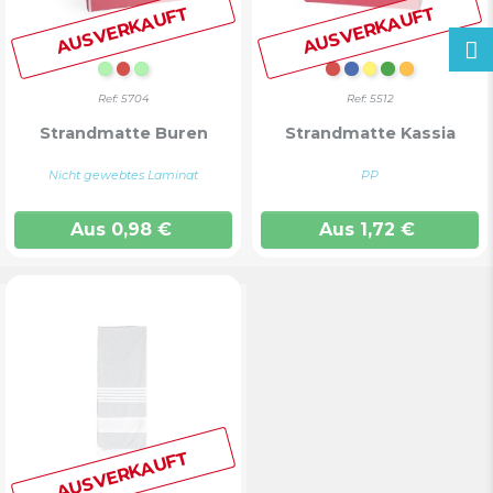
AUSVERKAUFT
AUSVERKAUFT
Hellgrün
ROT
HELLGRÜN
Rot
Blau
GELB
GRÜN
ORANGE
Ref: 5704
Ref: 5512
Strandmatte Buren
Strandmatte Kassia
Nicht gewebtes Laminat
PP
Aus
0,98
€
Aus
1,72
€
AUSVERKAUFT